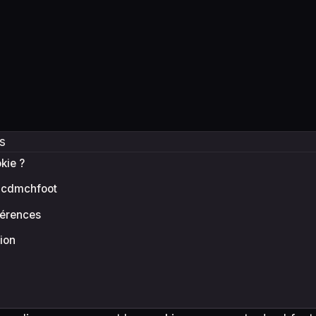
s
kie ?
r cdmchfoot
férences
ion