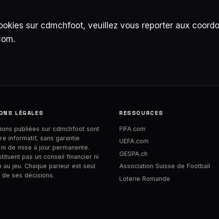
 cookies sur cdmchfoot, veuillez vous reporter aux coor
com.
ONS LÉGALES
RESSOURCES
tions publiées sur cdmchfoot sont
FIFA.com
tre informatif, sans garantie
UEFA.com
 ni de mise à jour permanente.
GESPA.ch
tituent pas un conseil financier ni
on au jeu. Chaque parieur est seul
Association Suisse de Football
 de ses décisions.
Loterie Romande